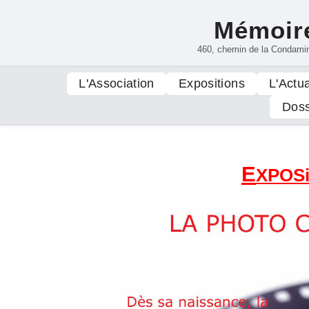
Mémoire
460, chemin de la Condami
L'Association
Expositions
L'Actua
Doss
E
XPOSi