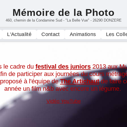
Mémoire de la Photo
460, chemin de la Condamine Sud - "La Belle Vue" - 26290 DONZERE
L'Actualité
Contact
Animations
Les Coll
 le cadre du
festival des juniors
2013 aux Mu
fin de participer aux journées du cours métrag
i proposé à l'équipe de
The Artichaut
de faire c
année un film n&b avec encore un légume.
Vidéo YouTube