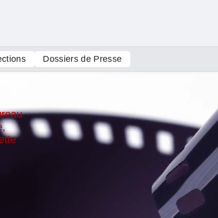
ections
Dossiers de Presse
reau
e,
ette